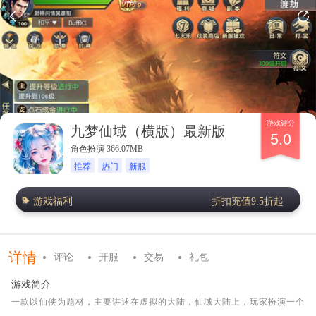
游戏评分
九梦仙域（横版）最新版
5.0
角色扮演 366.07MB
推荐
热门
新服
游戏福利
折扣充值9.5折起
详情
评论
开服
交易
礼包
游戏简介
一款以仙侠为题材，主要讲述在虚拟的大陆，仙域大陆上，玩家扮演一个