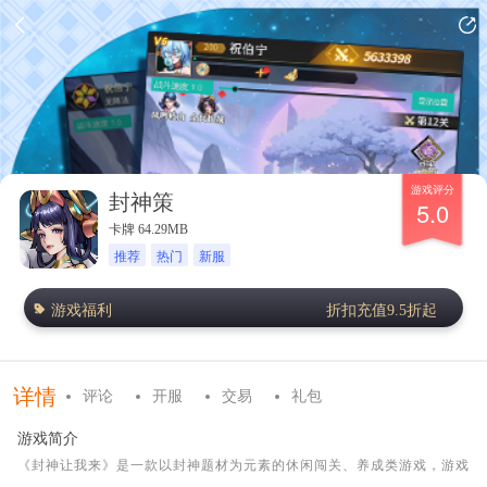
游戏评分
封神策
5.0
卡牌 64.29MB
推荐
热门
新服
游戏福利
折扣充值9.5折起
详情
评论
开服
交易
礼包
游戏简介
《封神让我来》是一款以封神题材为元素的休闲闯关、养成类游戏，游戏