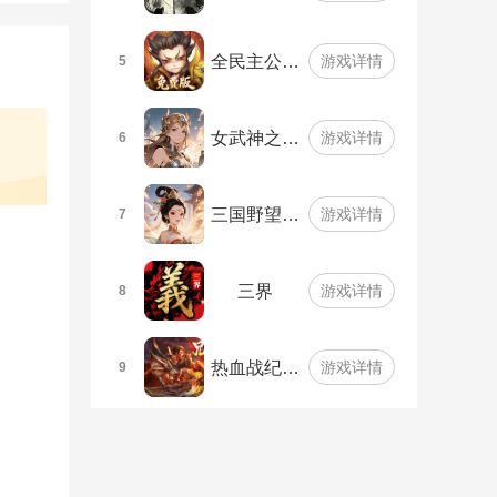
全民主公…
游戏详情
5
女武神之…
游戏详情
6
三国野望…
游戏详情
7
三界
游戏详情
8
热血战纪…
游戏详情
9