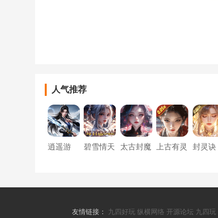
人气推荐
逍遥游
碧雪情天
太古封魔
上古有灵
封灵诀
3D（0.1
录2（上
妖（0.05
（0.05
折武动主
古混沌20
折白蛇起
无限资
宰648）
倍返利）
缘）
版）
友情链接：
九四好玩
纵横网络
开源论坛
九四玩