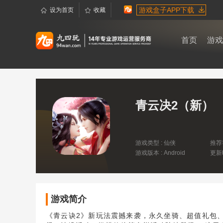
游戏盒子APP下载
设为首页
收藏
首页
游戏
青云决2（新）
游戏类型 : 仙侠
推荐
游戏版本 : Android
更新时
16:0
游戏简介
《青云诀2》新玩法震撼来袭，永久坐骑、超值礼包