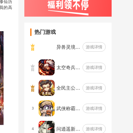
修仙历
我的高
热门游戏
异兽灵境…
游戏详情
太空奇兵…
游戏详情
全民主公…
游戏详情
武侠称霸…
游戏详情
3
问逍遥新…
游戏详情
4