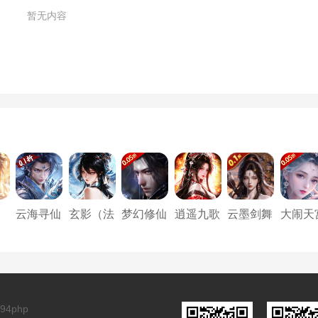
暂无内容
云海寻仙
玄影（法
梦幻修仙
逍遥九歌
云墨剑舞
大闹天
折
记(0.1折
相服）
2（0.05
行（0.05
（0.1折
（0.05
源
浮生梦一
折天天送
折天天免
大唐长
福利高
万免费
6480）
单版）
安）
版）
版)
94php