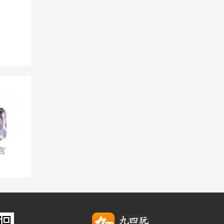
宫
折
返