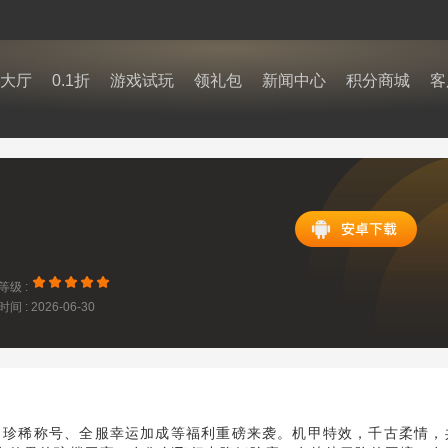
大厅
0.1折
游戏试玩
领礼包
新闻中心
积分商城
客
等级 :
间 : 2026-06-30
1:11
、珍稀称号、全服幸运加成等福利重磅来袭。机甲特效，千古柔情，