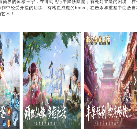
里有仙界的琼楼玉宇，在御剑飞行中降妖除魔；有处处冒险的困境，在
作中经受开荒的历练；有嗜血成魔的boss，在击杀和重塑中绽放自
的艺术！