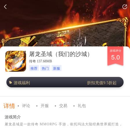
游戏评分
屠龙圣域（我们的沙城）
5.0
传奇 137.68MB
推荐
热门
新服
游戏福利
折扣充值9.5折起
详情
评论
开服
交易
礼包
游戏简介
屠龙圣域是一款传奇 MMORPG 手游，依托玛法大陆经典世界观打造，