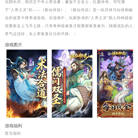
光阴长河，阅历五千年人界沧桑，邂逅千古名士，红颜传奇。书写属
于“人界之灵”的——《炼仙传说》。《炼仙传说》是一款武侠与仙侠相融
合的放置卡牌养成游戏。在游戏中，玩家扮演的“人界之灵”因人间神器损
毁重新走上飞升之路，只有将神器修复才能重新恢复修为，镇慑混乱的人
界气运流转，令人界恢复往日的平静。；
游戏图片
游戏福利
暂无福利