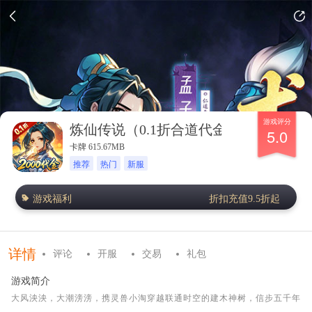
游戏评分
炼仙传说（0.1折合道代金版）
5.0
卡牌 615.67MB
推荐
热门
新服
游戏福利
折扣充值9.5折起
详情
评论
开服
交易
礼包
游戏简介
大风泱泱，大潮滂滂，携灵兽小淘穿越联通时空的建木神树，信步五千年