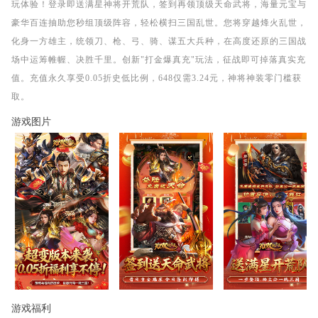
玩体验！登录即送满星神将开荒队，签到再领顶级天命武将，海量元宝与
豪华百连抽助您秒组顶级阵容，轻松横扫三国乱世。您将穿越烽火乱世，
化身一方雄主，统领刀、枪、弓、骑、谋五大兵种，在高度还原的三国战
场中运筹帷幄、决胜千里。创新"打金爆真充"玩法，征战即可掉落真实充
值。充值永久享受0.05折史低比例，648仅需3.24元，神将神装零门槛获
取。
游戏图片
游戏福利