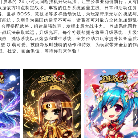
盯屏幕的 24 小时无间断挂机升级玩法，让主公事业稳健前行，又有
根据敌方特点制定战术。丰富的任务系统涵盖主线、日常和活动任务
、世界 BOSS、竞技场等多样活动玩法，为玩家带来无尽的挑战与乐
打能抗，关羽作为蜀国肉盾坚不可摧，诸葛亮可对敌方全体施加混乱
，合理搭配武将，组建超强阵容，发挥出最大战斗力。 养成系统同样
一战玩法获取武运，升级光环。每个将领都拥有将星升级系统，升级
镶嵌、洗练系统以及熔炼和重生系统，全方位助力玩家提升装备品质
造型 Q 萌可爱。技能释放时独特的动作和特效，为玩家带来全新的作
成、社交、画面俱佳，等待你前来体验！​