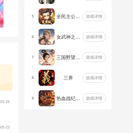
全民主公…
游戏详情
5
女武神之…
游戏详情
6
三国野望…
游戏详情
7
三界
游戏详情
8
热血战纪…
游戏详情
9
5-26
5-25