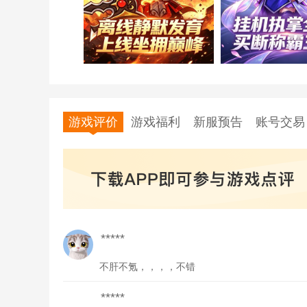
游戏评价
游戏福利
新服预告
账号交易
*****
不肝不氪，，，，不错
*****