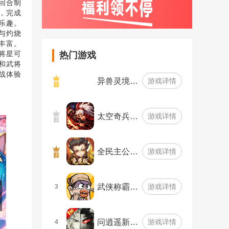
回合制
，完成
趣。​
与灼烧
丰富。
将星可
热门游戏
和武将
战体验
异兽灵境…
游戏详情
太空奇兵…
游戏详情
全民主公…
游戏详情
武侠称霸…
游戏详情
3
问逍遥新…
游戏详情
4