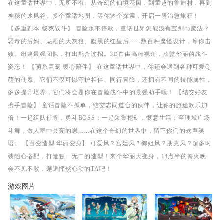
在这童话世界中，无所不有。从奇幻的仙境花园，到童趣的鲁迪村，再到
神秘的冰风谷。多个童话地图，等你逐个探索，开启一段治愈旅程！
【多重副本 畅爽战斗】 冒险永不停歇，童话世界怎能没有宝剑与魔法？
恶毒的后妈、魁梧的大灰狼、腹黑的红皇后......数百种魔怪设计，等你击
败。组建最强团队，打出配合连招。3D自由高清视角，欣赏华丽的战斗
姿态！ 【萌系巨宠 暖心陪伴】 在这童话世界中，你还会遇到各种可爱Q
萌的使魔。它们不仅可以守护相伴、同行冒险，还拥有不同的技能属性，
多多提升培养，它们将会是你在冒险战斗中的最强助手哦！ 【结交好友
携手冒险】 童话冒险不孤单，结交志同道合的伙伴，让你的旅途欢乐加
倍！一起组队任务，勇斗BOSS；一起采集挖矿，惬意生活；至理城广场
斗舞，做人群中最亮的崽......在这个奇幻的世界中，留下你们的欢声笑
语。 【百变造型 华丽变身】 可爱风？宫廷风？御姐风？朋克风？超多时
装随心搭配，打造独一无二的造型！来个华丽大变身，18点半的篝火晚
会不见不散，邂逅怦然心动的TA吧！
游戏图片