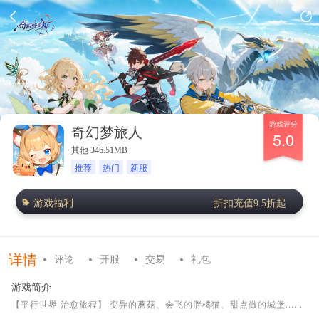
游戏评分
奇幻梦旅人
5.0
其他 346.51MB
推荐
热门
新服
游戏福利
折扣充值9.5折起
详情
评论
开服
交易
礼包
游戏简介
【平行世界 治愈旅程】 变异的蘑菇、会飞的胖橘猫、甜点做的城堡......