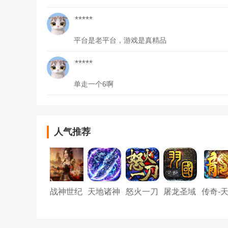
*****
平台是老平台，游戏是真精品
*****
单走一个6啊
人气推荐
战神世纪
天地诸神
怒火一刀
屠龙圣域
传奇-
（3.5折
（20倍）
(羽国沉
穹骄子
神兽无限
默)
刀）