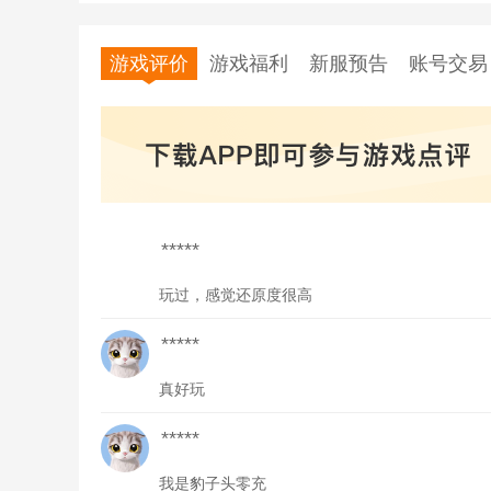
游戏评价
游戏福利
新服预告
账号交易
*****
玩过，感觉还原度很高
*****
真好玩
*****
我是豹子头零充