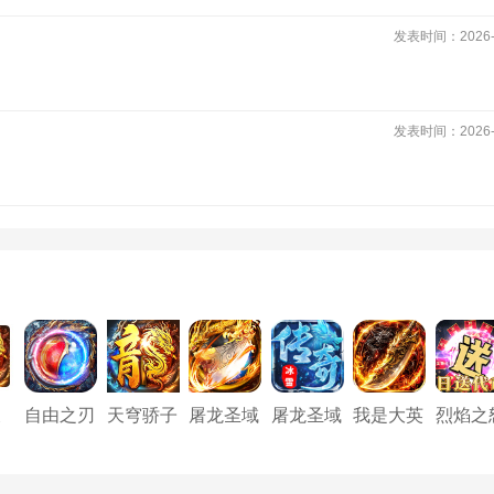
发表时间：2026-0
发表时间：2026-0
天
自由之刃
天穹骄子
屠龙圣域
屠龙圣域
我是大英
烈焰之
2
（龙城）
（我们的
(冰雪传
雄（3.5
_青霄
沙城）
奇）
折神将传
神爽送
奇）