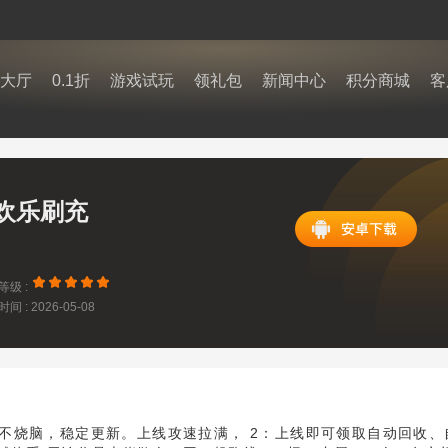
大厅
0.1折
游戏试玩
领礼包
新闻中心
积分商城
客
欢乐刷充
等级 :
间 : 2026-05-08
9:16
，不烧脑，稳定更新。上线攻速拉满， 2：上线即可领取自动回收、