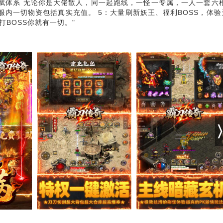
天赋体系 无论你是大佬散人，同一起跑线，一怪一专属，一人一套六根
服内一切物资包括真实充值。 5：大量刷新妖王、福利BOSS，体验
打BOSS你就有一切。"