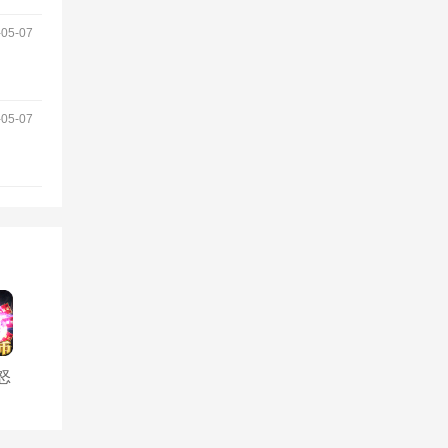
5-07
5-07
怒
封
充