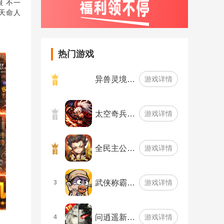
 不一
天命人
热门游戏
异兽灵境…
游戏详情
太空奇兵…
游戏详情
全民主公…
游戏详情
武侠称霸…
游戏详情
3
问逍遥新…
游戏详情
4