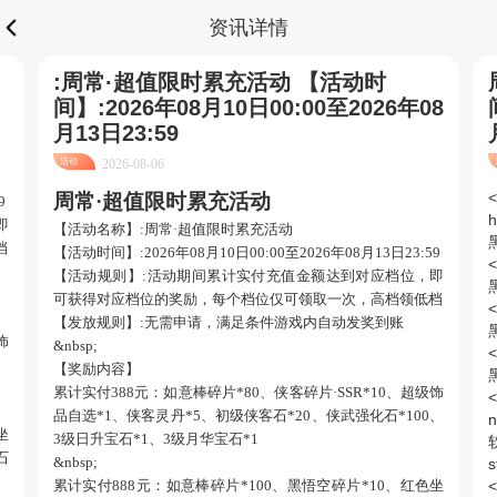
资讯详情
:周常·超值限时累充活动 【活动时
间】:2026年08月10日00:00至2026年08
月13日23:59
活动
2026-08-06
<
周常
·超值
限时
累充活动
9
h
即
【活动名称】
:
周常
·超值限时累充活动
黑
档
【活动时间】
:2026年
08
月
10
日
00:00至2026年
08
月
13
日
23
:
59
<
【活动规则】
:活动期间累计
实付
充值金额达到对应档位，即
黑
可获得对应档位的奖励，每个档位仅可领取一次，高档领低档
<
【发放规则】
:无需申请，满足条件游戏内自动发奖到账
黑
饰
&nbsp;
<
、
【
奖励内容】
黑
累计实付
388元：如意棒碎片*80、侠客碎片·SSR*10、超级饰
<
品自选*1、侠客灵丹*5、初级侠客石*20、侠武强化石*100、
n
坐
3级日升宝石*1、3级月华宝石*1
软
石
&nbsp;
累计实付
888元：如意棒碎片*100、黑悟空碎片*10、红色坐
<