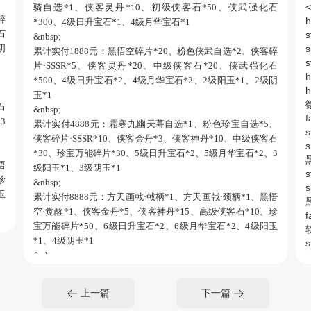
骑自选*1、侠客灵丹*10、初级侠客石*50、侠武强化石
碎
h
*300、4级日升宝石*1、4级月华宝石*1
石
s
&nbsp;
阴
累计实付
1888元：黑悟空碎片*20、粉色侠武自选*2、侠客碎
s
片·SSSR*5、侠客灵丹*20、中级侠客石*20、侠武强化石
h
*500、4级日升宝石*2、4级月华宝石*2、2级阳玉*1、2级阴
h
、
玉*1
石
&nbsp;
3
累计实付
4888元：霜寒九幽天幕自选*1、粉色珍宝自选*5、
s
侠客碎片·SSSR*10、侠客金丹*3、侠客神丹*10、中级侠客石
s
*30、珍宝万能碎片*30、5级日升宝石*2、5级月华宝石*2、3
黑
悟
级阳玉*1、3级阴玉*1
s
珍
&nbsp;
s
玉
累计实付
8888元：方天画戟·戟柄*1、方天画戟·颈柄*1、黑悟
黑
空·觉醒*1、侠客金丹*5、侠客神丹*15、高级侠客石*10、珍
f
宝万能碎片*50、6级日升宝石*2、6级月华宝石*2、4级阳玉
方
*1、4级阴玉*1
s
客
&nbsp;
s
级
累计实付
12888元：方天画戟·戟身*1、方天画戟·戟背*1、方
黑
天画戟·护手*1、侠客金丹*10、侠客碎片·EX*10、高级侠客
s
上一篇
下一篇
s
石*20、侠客神丹*10、7级日升宝石*2、7级月华宝石*2、5级
灵