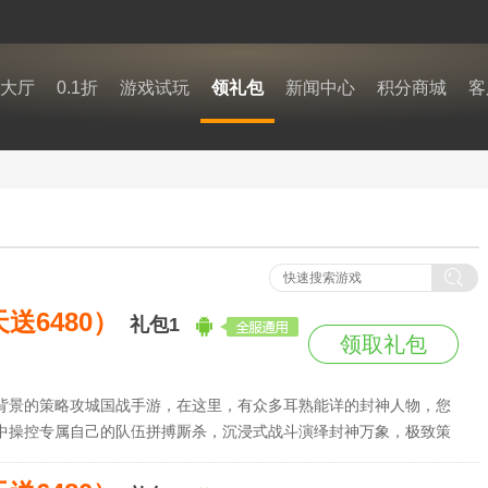
大厅
0.1折
游戏试玩
领礼包
新闻中心
积分商城
客
送6480）
礼包1
领取礼包
背景的策略攻城国战手游，在这里，有众多耳熟能详的封神人物，您
中操控专属自己的队伍拼搏厮杀，沉浸式战斗演绎封神万象，极致策
际，挥师征伐四方，以谋定天下，以热血铸荣光，属于你的封神史