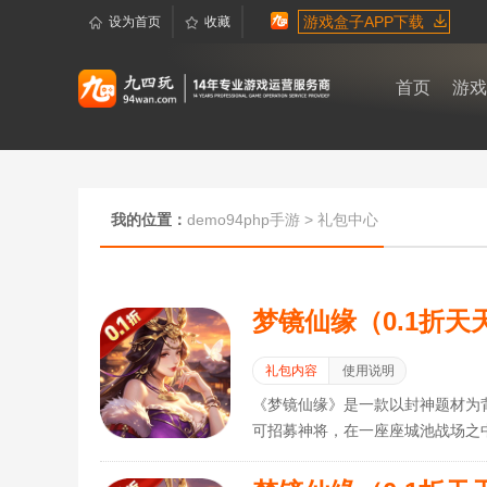
游戏盒子APP下载
设为首页
收藏
首页
游戏
我的位置：
demo94php手游
>
礼包中心
梦镜仙缘（0.1折天天
礼包内容
使用说明
《梦镜仙缘》是一款以封神题材为
可招募神将，在一座座城池战场之
略布局掌控战局乾坤。神魔乱舞之
诗，自此开启！