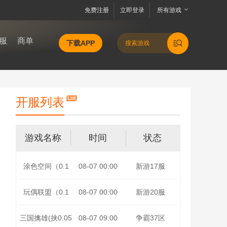
免费注册
立即登录
所有游戏
服
商单
下载APP
开服列表
游戏名称
时间
状态
涂色空间（0.1
08-07 00:00
新游17服
折仙域主宰）
玩偶联盟（0.1
08-07 00:00
新游20服
折开局送v10）
三国擒雄(挟0.05
08-07 09:00
争霸37区