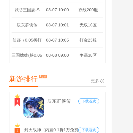
折以令诸侯)
城防三国志-S
08-07 10:00
双线200服
辰东群侠传
08-07 10:01
无双16区
（0.1荒天帝
仙迹（0.05折打
08-07 10:05
打金23服
版）
金免充版）
三国擒雄(挟0.05
08-08 09:00
争霸38区
折以令诸侯)
新游排行
更多
辰东群侠传
下载游戏
（0.1荒天帝
版）
封天战神（内置0.1折1万免费版）
下载游戏