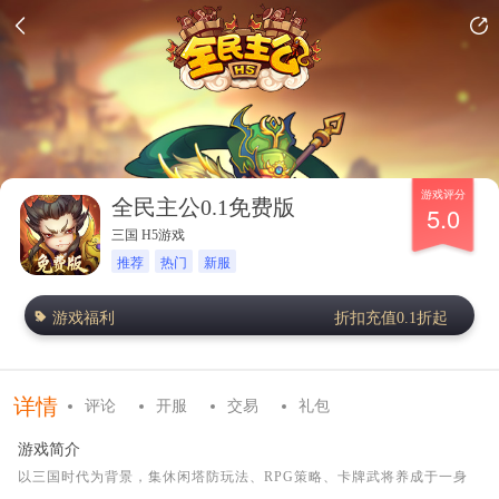
游戏评分
全民主公0.1免费版
5.0
三国 H5游戏
推荐
热门
新服
游戏福利
折扣充值0.1折起
详情
评论
开服
交易
礼包
游戏简介
以三国时代为背景，集休闲塔防玩法、RPG策略、卡牌武将养成于一身