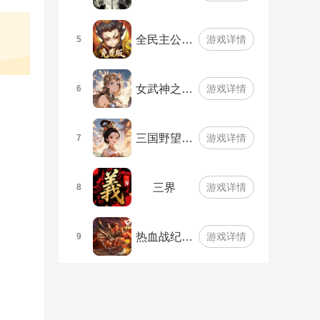
全民主公…
游戏详情
5
女武神之…
游戏详情
6
三国野望…
游戏详情
7
三界
游戏详情
8
热血战纪…
游戏详情
9