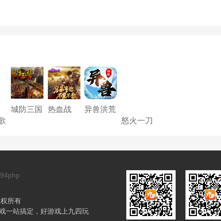
城防三国
热血战
异兽洪荒
志-S
纪-S
歌
怒火一刀
本
234
94php
 版权所有
游戏一站搞定，好游戏上九四玩