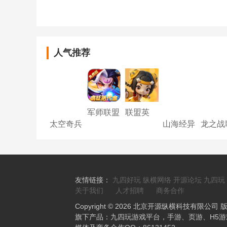
人气推荐
军师联盟
联盟英
（0.1折
雄-王者
太空奇兵
山海经异
龙之战
天天
塔防0.1
（3.5折
兽录H5
1折版
648）
折爽翻天
特种大乱
斗）
友情链接：
九四好玩
纵横网络
开源论坛
九四玩
关于我们
人才招聘
商务合作
Copyright © 2026 北京开源纵横科技有限公司
旗下产品：九四玩游戏平台，手游、页游、H5