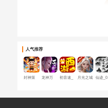
人气推荐
封神策
龙神万
初音速_
月光之城
仙迹_0.
_0.1折三
相：神战
梦回大唐
_卡牌
折无字
生七世
0.05折
0.05折扣
经