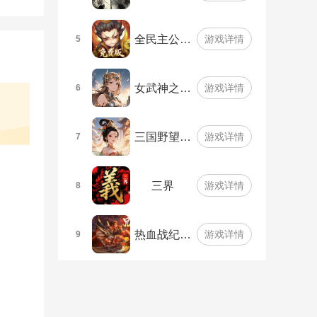
全民主公…
游戏详情
5
女武神之…
游戏详情
6
三国野望…
游戏详情
7
三界
游戏详情
8
热血战纪…
游戏详情
9