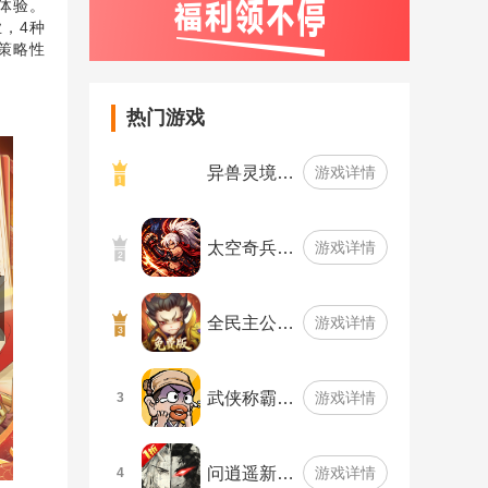
体验。
，4种
策略性
热门游戏
异兽灵境…
游戏详情
太空奇兵…
游戏详情
全民主公…
游戏详情
武侠称霸…
游戏详情
3
问逍遥新…
游戏详情
4