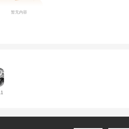
暂无内容
1
真